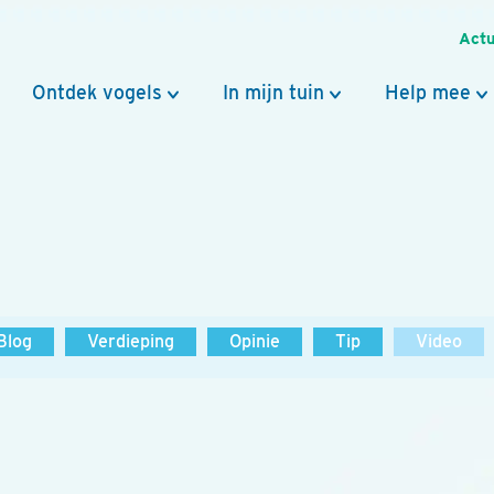
Actu
Ontdek vogels
In mijn tuin
Help mee
Blog
Verdieping
Opinie
Tip
Video