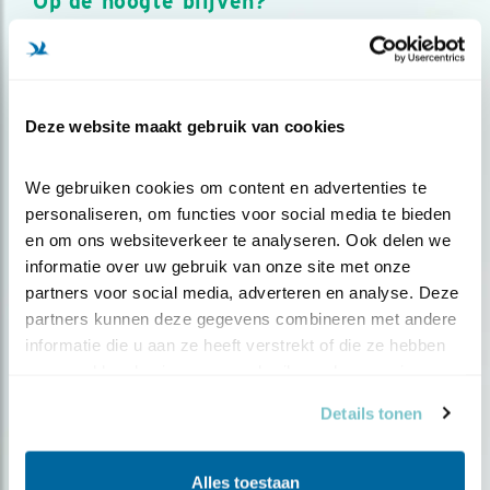
Op de hoogte blijven?
Meld je aan en ontvang nieuws, inspiratie, acties en tips
over vogels en activiteiten van Vogelbescherming.
AANMELDEN VOGELNIEUWS
Deze website maakt gebruik van cookies
Volg ons via social media
We gebruiken cookies om content en advertenties te 
personaliseren, om functies voor social media te bieden 
en om ons websiteverkeer te analyseren. Ook delen we 
informatie over uw gebruik van onze site met onze 
partners voor social media, adverteren en analyse. Deze 
partners kunnen deze gegevens combineren met andere 
informatie die u aan ze heeft verstrekt of die ze hebben 
verzameld op basis van uw gebruik van hun services.
Details tonen
Alles toestaan