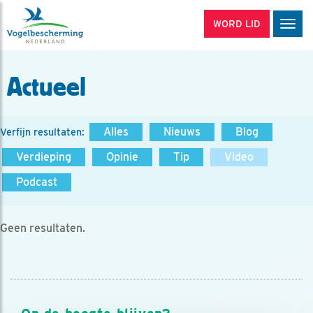
WORD LID
Men
Actueel
Alles
Nieuws
Blog
Verfijn resultaten:
Verdieping
Opinie
Tip
Video
Podcast
Geen resultaten.