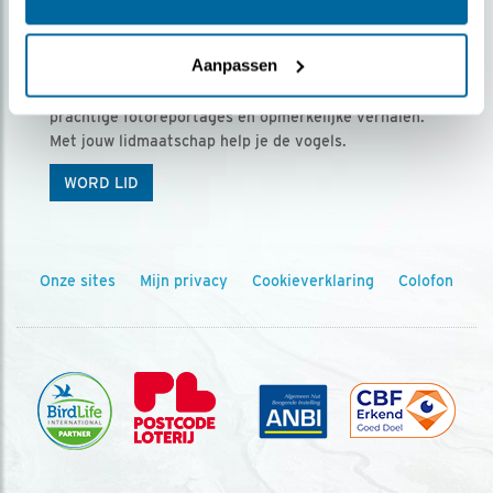
Ontvang 5 x Vogels voor € 36,00 per jaar
Aanpassen
Vogels is het tijdschrift voor onze leden, met
prachtige fotoreportages en opmerkelijke verhalen.
Met jouw lidmaatschap help je de vogels.
WORD LID
Onze sites
Mijn privacy
Cookieverklaring
Colofon