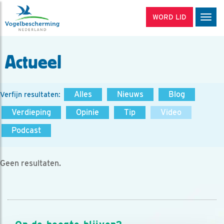
WORD LID
Men
Actueel
Alles
Nieuws
Blog
Verfijn resultaten:
Verdieping
Opinie
Tip
Video
Podcast
Geen resultaten.