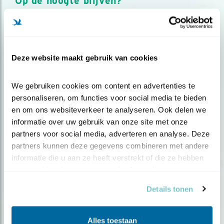
Op de hoogte blijven?
Meld je aan en ontvang nieuws, inspiratie, acties en tips
over vogels en activiteiten van Vogelbescherming.
AANMELDEN VOGELNIEUWS
Deze website maakt gebruik van cookies
Volg ons via social media
We gebruiken cookies om content en advertenties te 
personaliseren, om functies voor social media te bieden 
en om ons websiteverkeer te analyseren. Ook delen we 
informatie over uw gebruik van onze site met onze 
partners voor social media, adverteren en analyse. Deze 
partners kunnen deze gegevens combineren met andere 
informatie die u aan ze heeft verstrekt of die ze hebben 
verzameld op basis van uw gebruik van hun services.
Details tonen
Alles toestaan