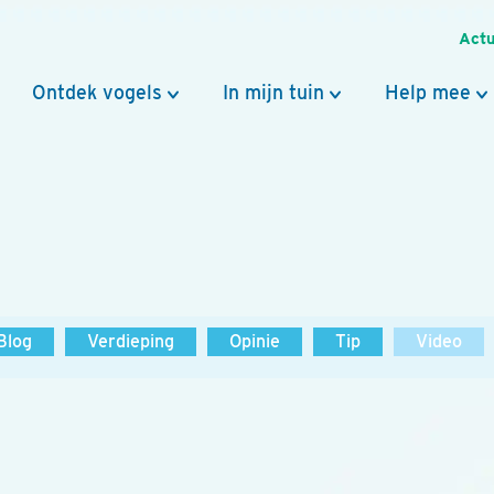
Actu
Ontdek vogels
In mijn tuin
Help mee
Blog
Verdieping
Opinie
Tip
Video