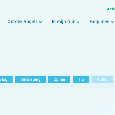
Actu
Ontdek vogels
In mijn tuin
Help mee
Blog
Verdieping
Opinie
Tip
Video