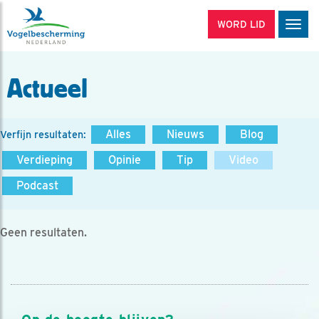
WORD LID
Men
Actueel
Alles
Nieuws
Blog
Verfijn resultaten:
Verdieping
Opinie
Tip
Video
Podcast
Geen resultaten.