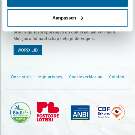
Ontvang 5 x Vogels voor € 36,00 per jaar
Aanpassen
Vogels is het tijdschrift voor onze leden, met
prachtige fotoreportages en opmerkelijke verhalen.
Met jouw lidmaatschap help je de vogels.
WORD LID
Onze sites
Mijn privacy
Cookieverklaring
Colofon