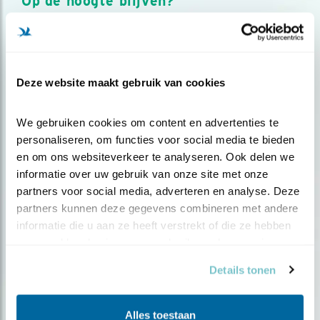
Op de hoogte blijven?
Meld je aan en ontvang nieuws, inspiratie, acties en tips
over vogels en activiteiten van Vogelbescherming.
AANMELDEN VOGELNIEUWS
Deze website maakt gebruik van cookies
Volg ons via social media
We gebruiken cookies om content en advertenties te 
personaliseren, om functies voor social media te bieden 
en om ons websiteverkeer te analyseren. Ook delen we 
informatie over uw gebruik van onze site met onze 
partners voor social media, adverteren en analyse. Deze 
partners kunnen deze gegevens combineren met andere 
informatie die u aan ze heeft verstrekt of die ze hebben 
verzameld op basis van uw gebruik van hun services.
Details tonen
Alles toestaan