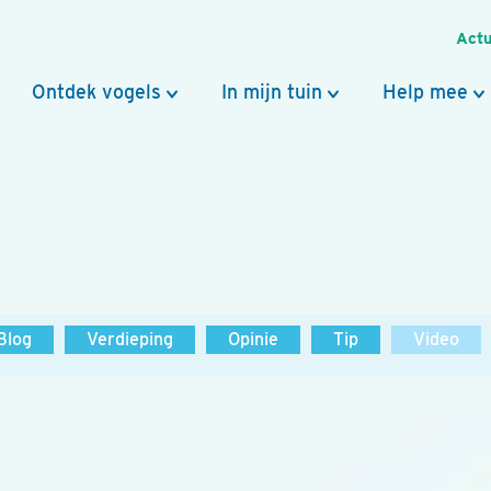
Actu
Ontdek vogels
In mijn tuin
Help mee
Blog
Verdieping
Opinie
Tip
Video