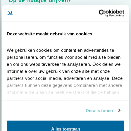
Op de hoogte blijven?
Meld je aan en ontvang nieuws, inspiratie, acties en tips
over vogels en activiteiten van Vogelbescherming.
AANMELDEN VOGELNIEUWS
Deze website maakt gebruik van cookies
Volg ons via social media
We gebruiken cookies om content en advertenties te 
personaliseren, om functies voor social media te bieden 
en om ons websiteverkeer te analyseren. Ook delen we 
informatie over uw gebruik van onze site met onze 
partners voor social media, adverteren en analyse. Deze 
partners kunnen deze gegevens combineren met andere 
informatie die u aan ze heeft verstrekt of die ze hebben 
verzameld op basis van uw gebruik van hun services.
Details tonen
Alles toestaan