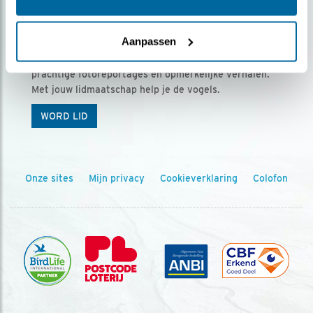
Ontvang 5 x Vogels voor € 36,00 per jaar
Aanpassen
Vogels is het tijdschrift voor onze leden, met
prachtige fotoreportages en opmerkelijke verhalen.
Met jouw lidmaatschap help je de vogels.
WORD LID
Onze sites
Mijn privacy
Cookieverklaring
Colofon