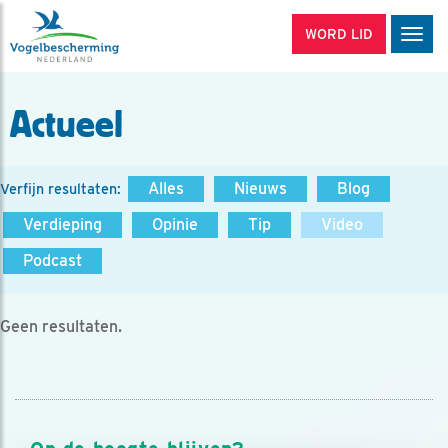
WORD LID
Men
Actueel
Alles
Nieuws
Blog
Verfijn resultaten:
Verdieping
Opinie
Tip
Video
Podcast
Geen resultaten.