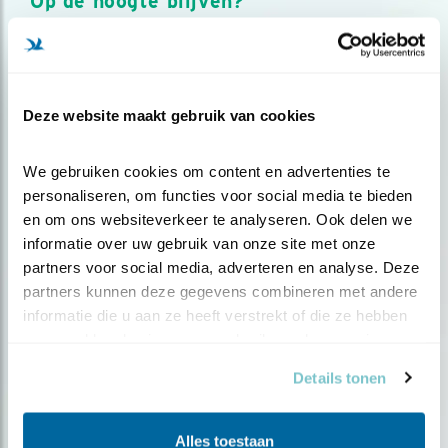
Op de hoogte blijven?
Meld je aan en ontvang nieuws, inspiratie, acties en tips
over vogels en activiteiten van Vogelbescherming.
AANMELDEN VOGELNIEUWS
Deze website maakt gebruik van cookies
Volg ons via social media
We gebruiken cookies om content en advertenties te 
personaliseren, om functies voor social media te bieden 
en om ons websiteverkeer te analyseren. Ook delen we 
informatie over uw gebruik van onze site met onze 
partners voor social media, adverteren en analyse. Deze 
partners kunnen deze gegevens combineren met andere 
informatie die u aan ze heeft verstrekt of die ze hebben 
verzameld op basis van uw gebruik van hun services.
Details tonen
Alles toestaan