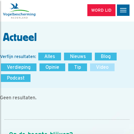
WORD LID
Men
Actueel
Alles
Nieuws
Blog
Verfijn resultaten:
Verdieping
Opinie
Tip
Video
Podcast
Geen resultaten.