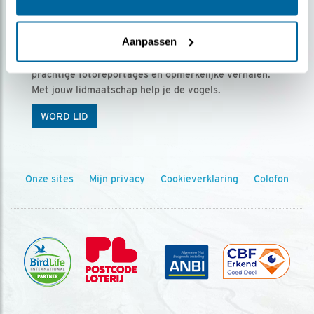
Ontvang 5 x Vogels voor € 36,00 per jaar
Aanpassen
Vogels is het tijdschrift voor onze leden, met
prachtige fotoreportages en opmerkelijke verhalen.
Met jouw lidmaatschap help je de vogels.
WORD LID
Onze sites
Mijn privacy
Cookieverklaring
Colofon