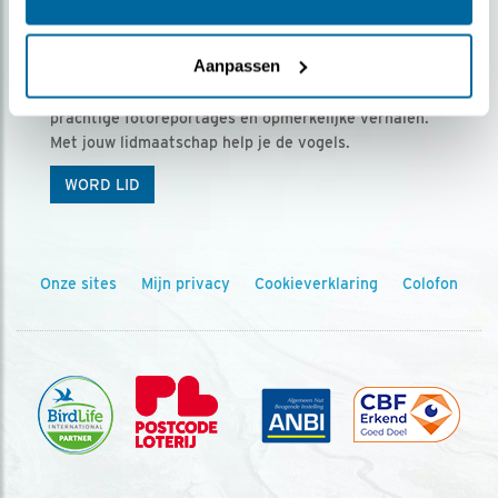
Ontvang 5 x Vogels voor € 36,00 per jaar
Aanpassen
Vogels is het tijdschrift voor onze leden, met
prachtige fotoreportages en opmerkelijke verhalen.
Met jouw lidmaatschap help je de vogels.
WORD LID
Onze sites
Mijn privacy
Cookieverklaring
Colofon