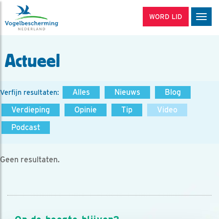
WORD LID
Men
Actueel
Alles
Nieuws
Blog
Verfijn resultaten:
Verdieping
Opinie
Tip
Video
Podcast
Geen resultaten.