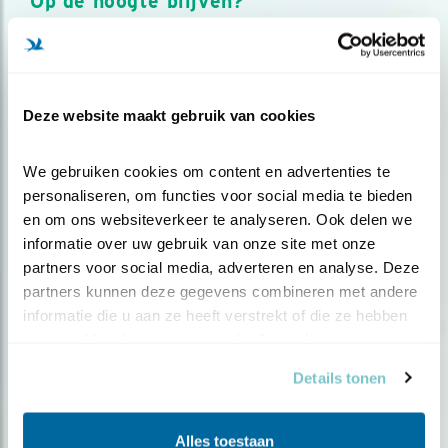
Op de hoogte blijven?
Meld je aan en ontvang nieuws, inspiratie, acties en tips
over vogels en activiteiten van Vogelbescherming.
AANMELDEN VOGELNIEUWS
Deze website maakt gebruik van cookies
Volg ons via social media
We gebruiken cookies om content en advertenties te 
personaliseren, om functies voor social media te bieden 
en om ons websiteverkeer te analyseren. Ook delen we 
informatie over uw gebruik van onze site met onze 
partners voor social media, adverteren en analyse. Deze 
partners kunnen deze gegevens combineren met andere 
informatie die u aan ze heeft verstrekt of die ze hebben 
verzameld op basis van uw gebruik van hun services.
Details tonen
Alles toestaan