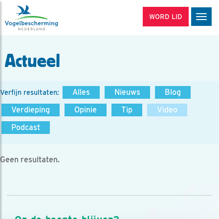
WORD LID
Men
Actueel
Alles
Nieuws
Blog
Verfijn resultaten:
Verdieping
Opinie
Tip
Video
Podcast
Geen resultaten.