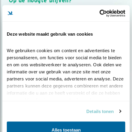
Op de hoogte blijven?
Meld je aan en ontvang nieuws, inspiratie, acties en tips
over vogels en activiteiten van Vogelbescherming.
AANMELDEN VOGELNIEUWS
Deze website maakt gebruik van cookies
Volg ons via social media
We gebruiken cookies om content en advertenties te 
personaliseren, om functies voor social media te bieden 
en om ons websiteverkeer te analyseren. Ook delen we 
informatie over uw gebruik van onze site met onze 
partners voor social media, adverteren en analyse. Deze 
partners kunnen deze gegevens combineren met andere 
informatie die u aan ze heeft verstrekt of die ze hebben 
verzameld op basis van uw gebruik van hun services.
Details tonen
Alles toestaan