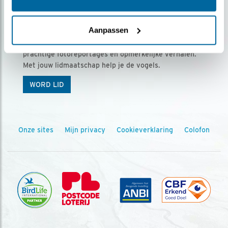
Ontvang 5 x Vogels voor € 36,00 per jaar
Aanpassen
Vogels is het tijdschrift voor onze leden, met
prachtige fotoreportages en opmerkelijke verhalen.
Met jouw lidmaatschap help je de vogels.
WORD LID
Onze sites
Mijn privacy
Cookieverklaring
Colofon