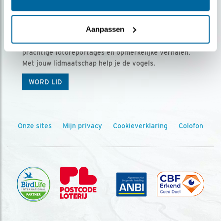
Ontvang 5 x Vogels voor € 36,00 per jaar
Aanpassen
Vogels is het tijdschrift voor onze leden, met
prachtige fotoreportages en opmerkelijke verhalen.
Met jouw lidmaatschap help je de vogels.
WORD LID
Onze sites
Mijn privacy
Cookieverklaring
Colofon