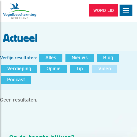
WORD LID
Men
Actueel
Alles
Nieuws
Blog
Verfijn resultaten:
Verdieping
Opinie
Tip
Video
Podcast
Geen resultaten.