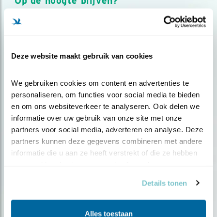
Op de hoogte blijven?
Meld je aan en ontvang nieuws, inspiratie, acties en tips
over vogels en activiteiten van Vogelbescherming.
AANMELDEN VOGELNIEUWS
Deze website maakt gebruik van cookies
Volg ons via social media
We gebruiken cookies om content en advertenties te 
personaliseren, om functies voor social media te bieden 
en om ons websiteverkeer te analyseren. Ook delen we 
informatie over uw gebruik van onze site met onze 
partners voor social media, adverteren en analyse. Deze 
partners kunnen deze gegevens combineren met andere 
informatie die u aan ze heeft verstrekt of die ze hebben 
verzameld op basis van uw gebruik van hun services.
Details tonen
Alles toestaan