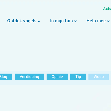
Actu
Ontdek vogels
In mijn tuin
Help mee
Blog
Verdieping
Opinie
Tip
Video