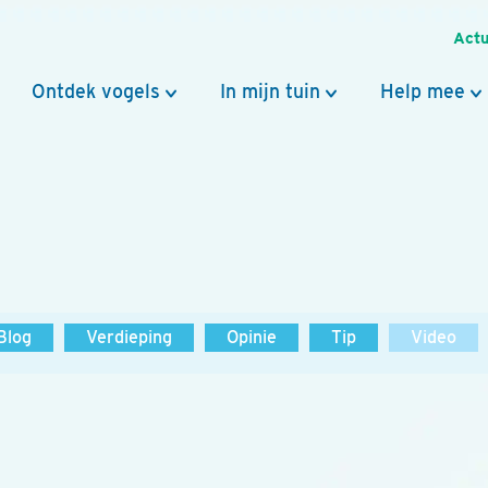
Actu
Ontdek vogels
In mijn tuin
Help mee
Blog
Verdieping
Opinie
Tip
Video