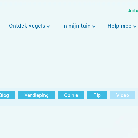
Actu
Ontdek vogels
In mijn tuin
Help mee
Blog
Verdieping
Opinie
Tip
Video