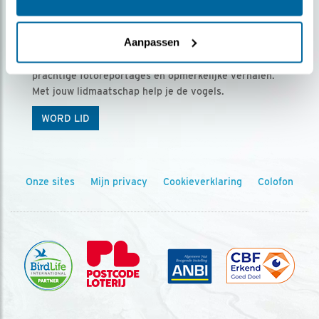
Ontvang 5 x Vogels voor € 36,00 per jaar
Aanpassen
Vogels is het tijdschrift voor onze leden, met
prachtige fotoreportages en opmerkelijke verhalen.
Met jouw lidmaatschap help je de vogels.
WORD LID
Onze sites
Mijn privacy
Cookieverklaring
Colofon