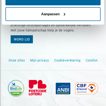
Ontvang 5 x Vogels voor € 36,00 per jaar
Aanpassen
Vogels is het tijdschrift voor onze leden, met
prachtige fotoreportages en opmerkelijke verhalen.
Met jouw lidmaatschap help je de vogels.
WORD LID
Onze sites
Mijn privacy
Cookieverklaring
Colofon