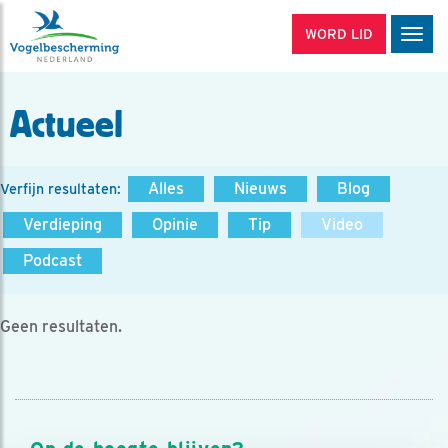
WORD LID
Men
Actueel
Alles
Nieuws
Blog
Verfijn resultaten:
Verdieping
Opinie
Tip
Video
Podcast
Geen resultaten.