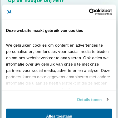
Op de hoogte blijven?
Meld je aan en ontvang nieuws, inspiratie, acties en tips
over vogels en activiteiten van Vogelbescherming.
AANMELDEN VOGELNIEUWS
Deze website maakt gebruik van cookies
Volg ons via social media
We gebruiken cookies om content en advertenties te 
personaliseren, om functies voor social media te bieden 
en om ons websiteverkeer te analyseren. Ook delen we 
informatie over uw gebruik van onze site met onze 
partners voor social media, adverteren en analyse. Deze 
partners kunnen deze gegevens combineren met andere 
informatie die u aan ze heeft verstrekt of die ze hebben 
verzameld op basis van uw gebruik van hun services.
Details tonen
Alles toestaan