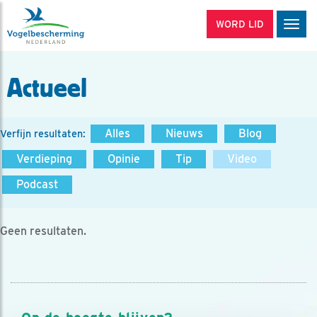
WORD LID
Men
Actueel
Alles
Nieuws
Blog
Verfijn resultaten:
Verdieping
Opinie
Tip
Video
Podcast
Geen resultaten.