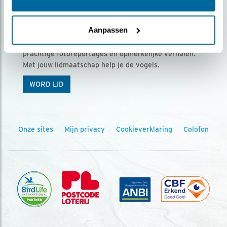
Ontvang 5 x Vogels voor € 36,00 per jaar
Aanpassen
Vogels is het tijdschrift voor onze leden, met
prachtige fotoreportages en opmerkelijke verhalen.
Met jouw lidmaatschap help je de vogels.
WORD LID
Onze sites
Mijn privacy
Cookieverklaring
Colofon