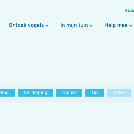
Actu
Ontdek vogels
In mijn tuin
Help mee
Blog
Verdieping
Opinie
Tip
Video