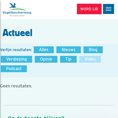
WORD LID
Men
Actueel
Alles
Nieuws
Blog
Verfijn resultaten:
Verdieping
Opinie
Tip
Video
Podcast
Geen resultaten.