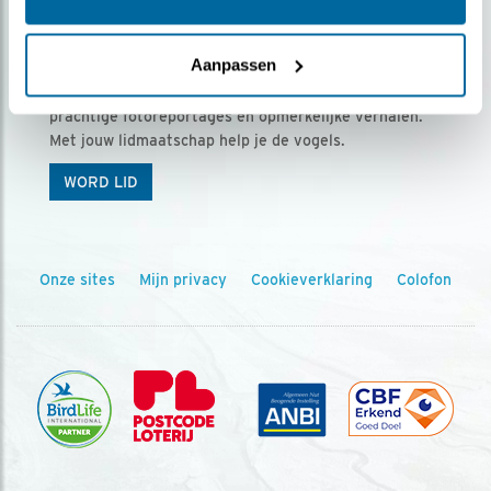
Ontvang 5 x Vogels voor € 36,00 per jaar
Aanpassen
Vogels is het tijdschrift voor onze leden, met
prachtige fotoreportages en opmerkelijke verhalen.
Met jouw lidmaatschap help je de vogels.
WORD LID
Onze sites
Mijn privacy
Cookieverklaring
Colofon