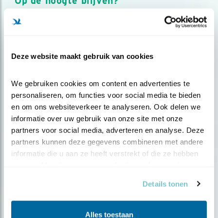
Op de hoogte blijven?
Meld je aan en ontvang nieuws, inspiratie, acties en tips
over vogels en activiteiten van Vogelbescherming.
AANMELDEN VOGELNIEUWS
Deze website maakt gebruik van cookies
Volg ons via social media
We gebruiken cookies om content en advertenties te 
personaliseren, om functies voor social media te bieden 
en om ons websiteverkeer te analyseren. Ook delen we 
informatie over uw gebruik van onze site met onze 
partners voor social media, adverteren en analyse. Deze 
partners kunnen deze gegevens combineren met andere 
informatie die u aan ze heeft verstrekt of die ze hebben 
verzameld op basis van uw gebruik van hun services.
Details tonen
Alles toestaan