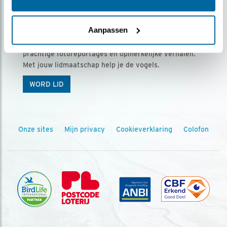
Ontvang 5 x Vogels voor € 36,00 per jaar
Aanpassen
Vogels is het tijdschrift voor onze leden, met
prachtige fotoreportages en opmerkelijke verhalen.
Met jouw lidmaatschap help je de vogels.
WORD LID
Onze sites
Mijn privacy
Cookieverklaring
Colofon