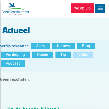
WORD LID
Men
Actueel
Alles
Nieuws
Blog
Verfijn resultaten:
Verdieping
Opinie
Tip
Video
Podcast
Geen resultaten.