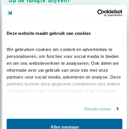
Op de hoogte blijven?
Meld je aan en ontvang nieuws, inspiratie, acties en tips
over vogels en activiteiten van Vogelbescherming.
AANMELDEN VOGELNIEUWS
Deze website maakt gebruik van cookies
Volg ons via social media
We gebruiken cookies om content en advertenties te 
personaliseren, om functies voor social media te bieden 
en om ons websiteverkeer te analyseren. Ook delen we 
informatie over uw gebruik van onze site met onze 
partners voor social media, adverteren en analyse. Deze 
partners kunnen deze gegevens combineren met andere 
informatie die u aan ze heeft verstrekt of die ze hebben 
verzameld op basis van uw gebruik van hun services.
Details tonen
Alles toestaan