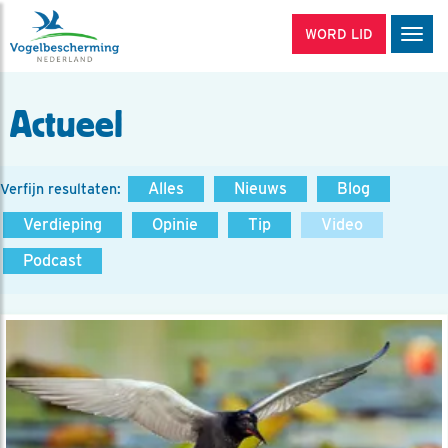
WORD LID
Men
Actueel
Alles
Nieuws
Blog
Verfijn resultaten:
Verdieping
Opinie
Tip
Video
Podcast