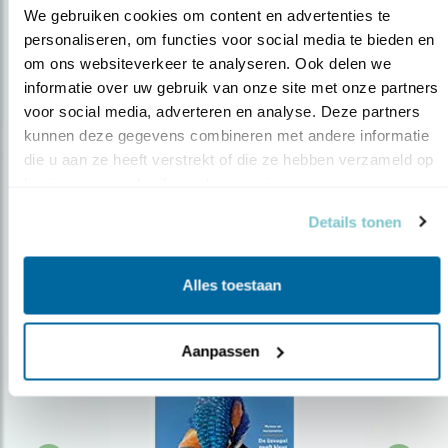
We gebruiken cookies om content en advertenties te 
personaliseren, om functies voor social media te bieden en 
om ons websiteverkeer te analyseren. Ook delen we 
Op de hoogte blijven?
informatie over uw gebruik van onze site met onze partners 
Meld je aan en ontvang nieuws, inspiratie, acties en tips
voor social media, adverteren en analyse. Deze partners 
over vogels en activiteiten van Vogelbescherming.
kunnen deze gegevens combineren met andere informatie 
die u aan ze heeft verstrekt of die ze hebben verzameld op 
AANMELDEN VOGELNIEUWS
basis van uw gebruik van hun services.
Details tonen
Volg ons via social media
Alles toestaan
Aanpassen