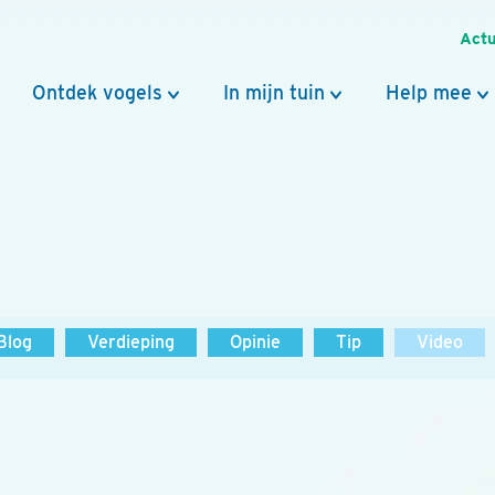
Actu
Ontdek vogels
In mijn tuin
Help mee
Blog
Verdieping
Opinie
Tip
Video