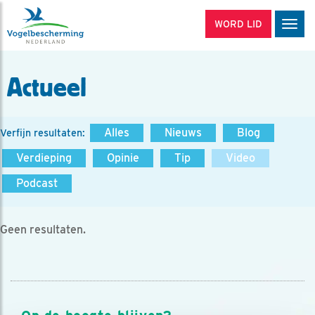
WORD LID
Men
Actueel
Alles
Nieuws
Blog
Verfijn resultaten:
Verdieping
Opinie
Tip
Video
Podcast
Geen resultaten.