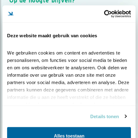
Op de hoogte blijven?
Meld je aan en ontvang nieuws, inspiratie, acties en tips
over vogels en activiteiten van Vogelbescherming.
AANMELDEN VOGELNIEUWS
Deze website maakt gebruik van cookies
Volg ons via social media
We gebruiken cookies om content en advertenties te 
personaliseren, om functies voor social media te bieden 
en om ons websiteverkeer te analyseren. Ook delen we 
informatie over uw gebruik van onze site met onze 
partners voor social media, adverteren en analyse. Deze 
partners kunnen deze gegevens combineren met andere 
informatie die u aan ze heeft verstrekt of die ze hebben 
verzameld op basis van uw gebruik van hun services.
Details tonen
Alles toestaan