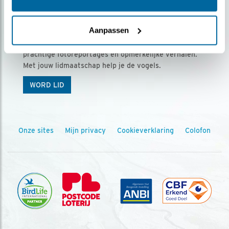
Ontvang 5 x Vogels voor € 36,00 per jaar
Aanpassen
Vogels is het tijdschrift voor onze leden, met
prachtige fotoreportages en opmerkelijke verhalen.
Met jouw lidmaatschap help je de vogels.
WORD LID
Onze sites
Mijn privacy
Cookieverklaring
Colofon