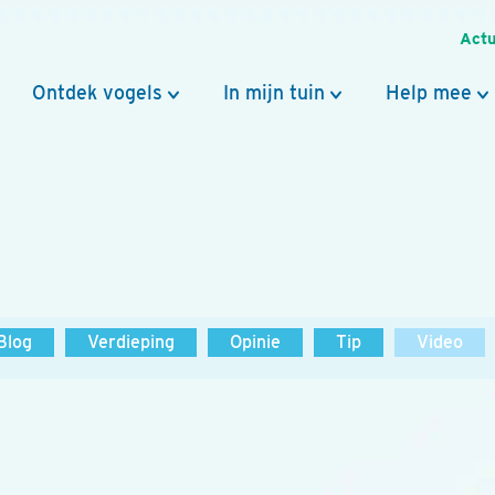
Actu
Ontdek vogels
In mijn tuin
Help mee
Blog
Verdieping
Opinie
Tip
Video