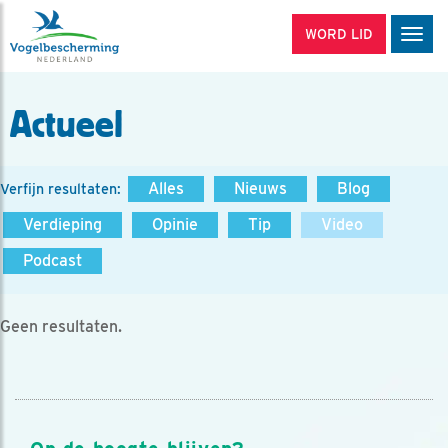
WORD LID
Men
Actueel
Alles
Nieuws
Blog
Verfijn resultaten:
Verdieping
Opinie
Tip
Video
Podcast
Geen resultaten.