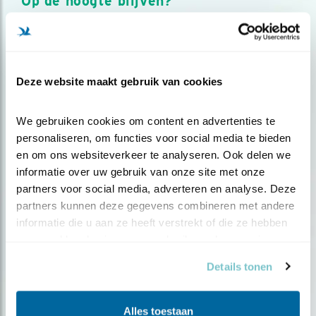
Op de hoogte blijven?
Meld je aan en ontvang nieuws, inspiratie, acties en tips
over vogels en activiteiten van Vogelbescherming.
AANMELDEN VOGELNIEUWS
Deze website maakt gebruik van cookies
Volg ons via social media
We gebruiken cookies om content en advertenties te 
personaliseren, om functies voor social media te bieden 
en om ons websiteverkeer te analyseren. Ook delen we 
informatie over uw gebruik van onze site met onze 
partners voor social media, adverteren en analyse. Deze 
partners kunnen deze gegevens combineren met andere 
informatie die u aan ze heeft verstrekt of die ze hebben 
verzameld op basis van uw gebruik van hun services.
Details tonen
Alles toestaan