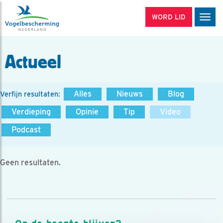
WORD LID
Men
Actueel
Alles
Nieuws
Blog
Verfijn resultaten:
Verdieping
Opinie
Tip
Video
Podcast
Geen resultaten.