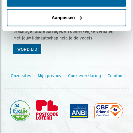
Ontvang 5 x Vogels voor € 36,00 per jaar
Aanpassen
Vogels is het tijdschrift voor onze leden, met
prachtige fotoreportages en opmerkelijke verhalen.
Met jouw lidmaatschap help je de vogels.
WORD LID
Onze sites
Mijn privacy
Cookieverklaring
Colofon