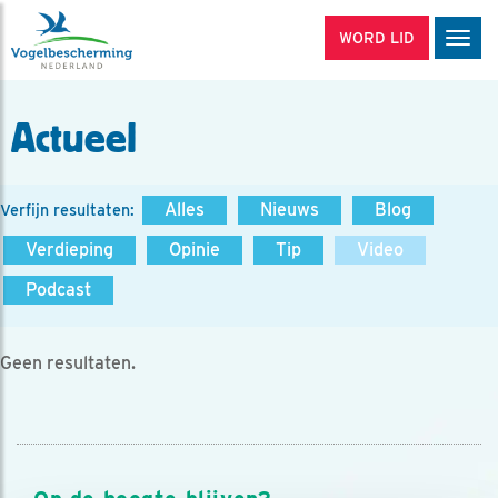
WORD LID
Men
Actueel
Alles
Nieuws
Blog
Verfijn resultaten:
Verdieping
Opinie
Tip
Video
Podcast
Geen resultaten.