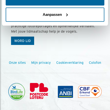
Ontvang 5 x Vogels voor € 36,00 per jaar
Aanpassen
Vogels is het tijdschrift voor onze leden, met
prachtige fotoreportages en opmerkelijke verhalen.
Met jouw lidmaatschap help je de vogels.
WORD LID
Onze sites
Mijn privacy
Cookieverklaring
Colofon