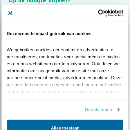
Op de hoogte blijven?
Meld je aan en ontvang nieuws, inspiratie, acties en tips
over vogels en activiteiten van Vogelbescherming.
AANMELDEN VOGELNIEUWS
Deze website maakt gebruik van cookies
Volg ons via social media
We gebruiken cookies om content en advertenties te 
personaliseren, om functies voor social media te bieden 
en om ons websiteverkeer te analyseren. Ook delen we 
informatie over uw gebruik van onze site met onze 
partners voor social media, adverteren en analyse. Deze 
partners kunnen deze gegevens combineren met andere 
informatie die u aan ze heeft verstrekt of die ze hebben 
verzameld op basis van uw gebruik van hun services.
Details tonen
Alles toestaan