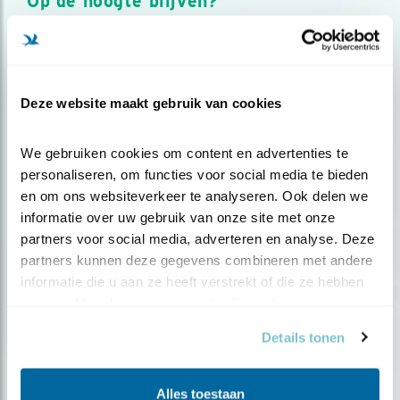
Op de hoogte blijven?
Meld je aan en ontvang nieuws, inspiratie, acties en tips
over vogels en activiteiten van Vogelbescherming.
AANMELDEN VOGELNIEUWS
Deze website maakt gebruik van cookies
Volg ons via social media
We gebruiken cookies om content en advertenties te 
personaliseren, om functies voor social media te bieden 
en om ons websiteverkeer te analyseren. Ook delen we 
informatie over uw gebruik van onze site met onze 
partners voor social media, adverteren en analyse. Deze 
partners kunnen deze gegevens combineren met andere 
informatie die u aan ze heeft verstrekt of die ze hebben 
verzameld op basis van uw gebruik van hun services.
Details tonen
Alles toestaan