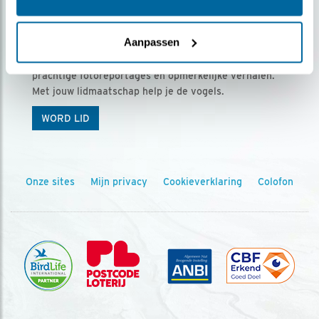
Ontvang 5 x Vogels voor € 36,00 per jaar
Aanpassen
Vogels is het tijdschrift voor onze leden, met
prachtige fotoreportages en opmerkelijke verhalen.
Met jouw lidmaatschap help je de vogels.
WORD LID
Onze sites
Mijn privacy
Cookieverklaring
Colofon