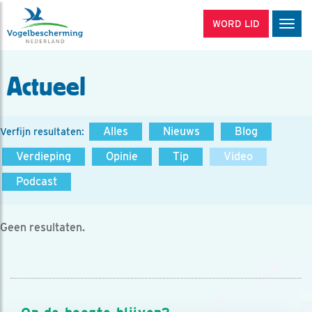
WORD LID
Men
Actueel
Alles
Nieuws
Blog
Verfijn resultaten:
Verdieping
Opinie
Tip
Video
Podcast
Geen resultaten.