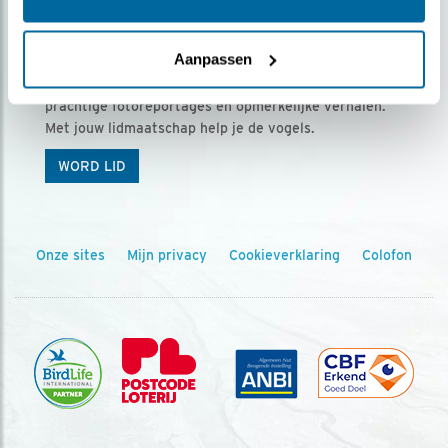
Ontvang 5 x Vogels voor € 36,00 per jaar
Aanpassen
Vogels is het tijdschrift voor onze leden, met
prachtige fotoreportages en opmerkelijke verhalen.
Met jouw lidmaatschap help je de vogels.
WORD LID
Onze sites
Mijn privacy
Cookieverklaring
Colofon