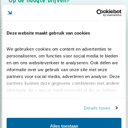
Op de hoogte blijven?
Meld je aan en ontvang nieuws, inspiratie, acties en tips
over vogels en activiteiten van Vogelbescherming.
AANMELDEN VOGELNIEUWS
Deze website maakt gebruik van cookies
Volg ons via social media
We gebruiken cookies om content en advertenties te 
personaliseren, om functies voor social media te bieden 
en om ons websiteverkeer te analyseren. Ook delen we 
informatie over uw gebruik van onze site met onze 
partners voor social media, adverteren en analyse. Deze 
partners kunnen deze gegevens combineren met andere 
informatie die u aan ze heeft verstrekt of die ze hebben 
verzameld op basis van uw gebruik van hun services.
Details tonen
Alles toestaan