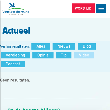
WORD LID
Men
Actueel
Alles
Nieuws
Blog
Verfijn resultaten:
Verdieping
Opinie
Tip
Video
Podcast
Geen resultaten.