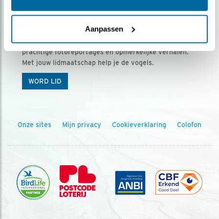
Ontvang 5 x Vogels voor € 36,00 per jaar
Aanpassen
Vogels is het tijdschrift voor onze leden, met
prachtige fotoreportages en opmerkelijke verhalen.
Met jouw lidmaatschap help je de vogels.
WORD LID
Onze sites
Mijn privacy
Cookieverklaring
Colofon