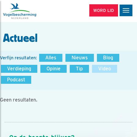
WORD LID
Men
Actueel
Alles
Nieuws
Blog
Verfijn resultaten:
Verdieping
Opinie
Tip
Video
Podcast
Geen resultaten.