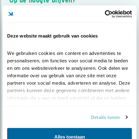
Op de hoogte blijven?
Meld je aan en ontvang nieuws, inspiratie, acties en tips
over vogels en activiteiten van Vogelbescherming.
AANMELDEN VOGELNIEUWS
Deze website maakt gebruik van cookies
Volg ons via social media
We gebruiken cookies om content en advertenties te 
personaliseren, om functies voor social media te bieden 
en om ons websiteverkeer te analyseren. Ook delen we 
informatie over uw gebruik van onze site met onze 
partners voor social media, adverteren en analyse. Deze 
partners kunnen deze gegevens combineren met andere 
informatie die u aan ze heeft verstrekt of die ze hebben 
verzameld op basis van uw gebruik van hun services.
Details tonen
Alles toestaan