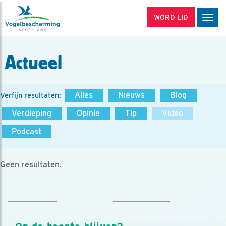
WORD LID
Men
Actueel
Alles
Nieuws
Blog
Verfijn resultaten:
Verdieping
Opinie
Tip
Video
Podcast
Geen resultaten.