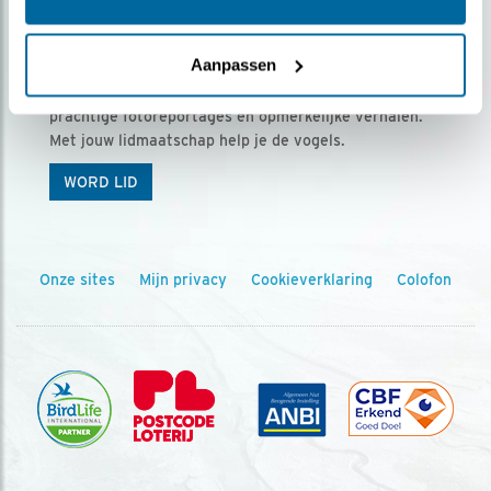
Ontvang 5 x Vogels voor € 36,00 per jaar
Aanpassen
Vogels is het tijdschrift voor onze leden, met
prachtige fotoreportages en opmerkelijke verhalen.
Met jouw lidmaatschap help je de vogels.
WORD LID
Onze sites
Mijn privacy
Cookieverklaring
Colofon