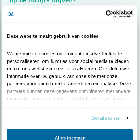
Op de hoogte blijven?
Meld je aan en ontvang nieuws, inspiratie, acties en tips
over vogels en activiteiten van Vogelbescherming.
AANMELDEN VOGELNIEUWS
Deze website maakt gebruik van cookies
Volg ons via social media
We gebruiken cookies om content en advertenties te 
personaliseren, om functies voor social media te bieden 
en om ons websiteverkeer te analyseren. Ook delen we 
informatie over uw gebruik van onze site met onze 
partners voor social media, adverteren en analyse. Deze 
partners kunnen deze gegevens combineren met andere 
informatie die u aan ze heeft verstrekt of die ze hebben 
verzameld op basis van uw gebruik van hun services.
Details tonen
Alles toestaan