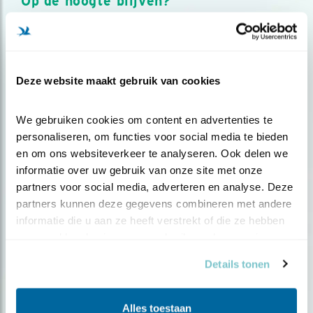
Op de hoogte blijven?
Meld je aan en ontvang nieuws, inspiratie, acties en tips
over vogels en activiteiten van Vogelbescherming.
AANMELDEN VOGELNIEUWS
Deze website maakt gebruik van cookies
Volg ons via social media
We gebruiken cookies om content en advertenties te 
personaliseren, om functies voor social media te bieden 
en om ons websiteverkeer te analyseren. Ook delen we 
informatie over uw gebruik van onze site met onze 
partners voor social media, adverteren en analyse. Deze 
partners kunnen deze gegevens combineren met andere 
informatie die u aan ze heeft verstrekt of die ze hebben 
verzameld op basis van uw gebruik van hun services.
Details tonen
Alles toestaan