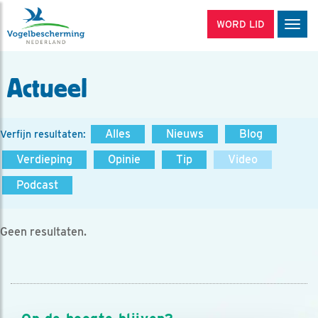
WORD LID
Men
Actueel
Alles
Nieuws
Blog
Verfijn resultaten:
Verdieping
Opinie
Tip
Video
Podcast
Geen resultaten.