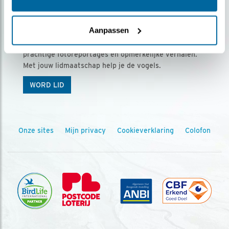
Ontvang 5 x Vogels voor € 36,00 per jaar
Aanpassen
Vogels is het tijdschrift voor onze leden, met
prachtige fotoreportages en opmerkelijke verhalen.
Met jouw lidmaatschap help je de vogels.
WORD LID
Onze sites
Mijn privacy
Cookieverklaring
Colofon