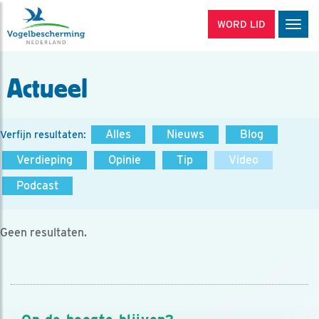
WORD LID
Men
Actueel
Alles
Nieuws
Blog
Verfijn resultaten:
Verdieping
Opinie
Tip
Video
Podcast
Geen resultaten.