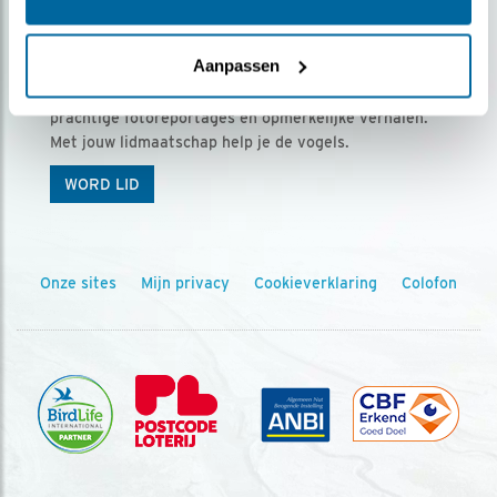
Ontvang 5 x Vogels voor € 36,00 per jaar
Aanpassen
Vogels is het tijdschrift voor onze leden, met
prachtige fotoreportages en opmerkelijke verhalen.
Met jouw lidmaatschap help je de vogels.
WORD LID
Onze sites
Mijn privacy
Cookieverklaring
Colofon