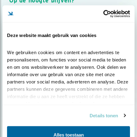
Op de hoogte blijven?
Meld je aan en ontvang nieuws, inspiratie, acties en tips
over vogels en activiteiten van Vogelbescherming.
AANMELDEN VOGELNIEUWS
Deze website maakt gebruik van cookies
Volg ons via social media
We gebruiken cookies om content en advertenties te 
personaliseren, om functies voor social media te bieden 
en om ons websiteverkeer te analyseren. Ook delen we 
informatie over uw gebruik van onze site met onze 
partners voor social media, adverteren en analyse. Deze 
partners kunnen deze gegevens combineren met andere 
informatie die u aan ze heeft verstrekt of die ze hebben 
verzameld op basis van uw gebruik van hun services.
Details tonen
Alles toestaan