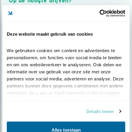
Op de hoogte blijven?
Meld je aan en ontvang nieuws, inspiratie, acties en tips
over vogels en activiteiten van Vogelbescherming.
AANMELDEN VOGELNIEUWS
Deze website maakt gebruik van cookies
Volg ons via social media
We gebruiken cookies om content en advertenties te 
personaliseren, om functies voor social media te bieden 
en om ons websiteverkeer te analyseren. Ook delen we 
informatie over uw gebruik van onze site met onze 
partners voor social media, adverteren en analyse. Deze 
partners kunnen deze gegevens combineren met andere 
informatie die u aan ze heeft verstrekt of die ze hebben 
verzameld op basis van uw gebruik van hun services.
Details tonen
Alles toestaan