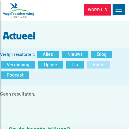
WORD LID
Men
Actueel
Alles
Nieuws
Blog
Verfijn resultaten:
Verdieping
Opinie
Tip
Video
Podcast
Geen resultaten.