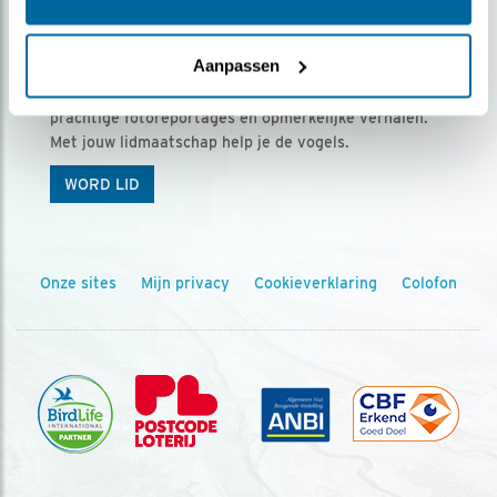
Ontvang 5 x Vogels voor € 36,00 per jaar
Aanpassen
Vogels is het tijdschrift voor onze leden, met
prachtige fotoreportages en opmerkelijke verhalen.
Met jouw lidmaatschap help je de vogels.
WORD LID
Onze sites
Mijn privacy
Cookieverklaring
Colofon