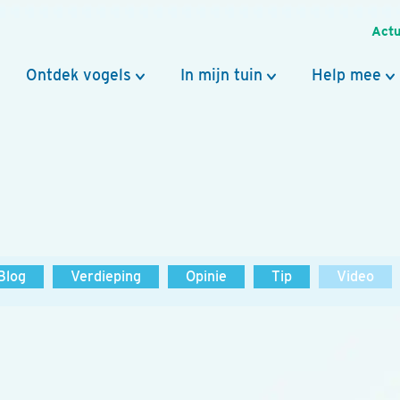
Actu
Ontdek vogels
In mijn tuin
Help mee
Blog
Verdieping
Opinie
Tip
Video