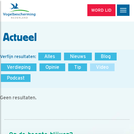
WORD LID
Men
Actueel
Alles
Nieuws
Blog
Verfijn resultaten:
Verdieping
Opinie
Tip
Video
Podcast
Geen resultaten.