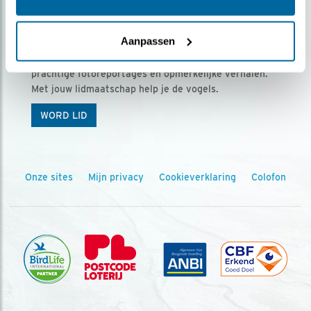
Ontvang 5 x Vogels voor € 36,00 per jaar
Aanpassen
Vogels is het tijdschrift voor onze leden, met
prachtige fotoreportages en opmerkelijke verhalen.
Met jouw lidmaatschap help je de vogels.
WORD LID
Onze sites
Mijn privacy
Cookieverklaring
Colofon