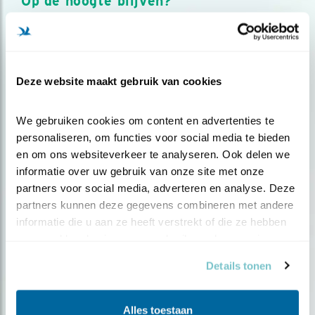
Op de hoogte blijven?
Meld je aan en ontvang nieuws, inspiratie, acties en tips
over vogels en activiteiten van Vogelbescherming.
AANMELDEN VOGELNIEUWS
Deze website maakt gebruik van cookies
Volg ons via social media
We gebruiken cookies om content en advertenties te 
personaliseren, om functies voor social media te bieden 
en om ons websiteverkeer te analyseren. Ook delen we 
informatie over uw gebruik van onze site met onze 
partners voor social media, adverteren en analyse. Deze 
partners kunnen deze gegevens combineren met andere 
informatie die u aan ze heeft verstrekt of die ze hebben 
verzameld op basis van uw gebruik van hun services.
Details tonen
Alles toestaan