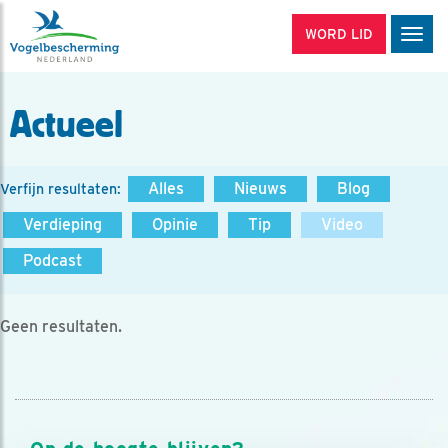
WORD LID
Men
Actueel
Alles
Nieuws
Blog
Verfijn resultaten:
Verdieping
Opinie
Tip
Video
Podcast
Geen resultaten.