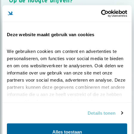
Op de hoogte blijven?
Meld je aan en ontvang nieuws, inspiratie, acties en tips
over vogels en activiteiten van Vogelbescherming.
AANMELDEN VOGELNIEUWS
Deze website maakt gebruik van cookies
Volg ons via social media
We gebruiken cookies om content en advertenties te 
personaliseren, om functies voor social media te bieden 
en om ons websiteverkeer te analyseren. Ook delen we 
informatie over uw gebruik van onze site met onze 
partners voor social media, adverteren en analyse. Deze 
partners kunnen deze gegevens combineren met andere 
informatie die u aan ze heeft verstrekt of die ze hebben 
verzameld op basis van uw gebruik van hun services.
Details tonen
Alles toestaan