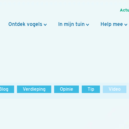
Actu
Ontdek vogels
In mijn tuin
Help mee
Blog
Verdieping
Opinie
Tip
Video