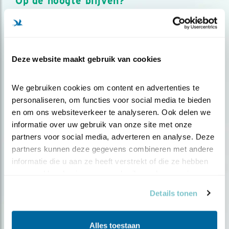
Op de hoogte blijven?
Meld je aan en ontvang nieuws, inspiratie, acties en tips
over vogels en activiteiten van Vogelbescherming.
AANMELDEN VOGELNIEUWS
Deze website maakt gebruik van cookies
Volg ons via social media
We gebruiken cookies om content en advertenties te 
personaliseren, om functies voor social media te bieden 
en om ons websiteverkeer te analyseren. Ook delen we 
informatie over uw gebruik van onze site met onze 
partners voor social media, adverteren en analyse. Deze 
partners kunnen deze gegevens combineren met andere 
informatie die u aan ze heeft verstrekt of die ze hebben 
verzameld op basis van uw gebruik van hun services.
Details tonen
Alles toestaan