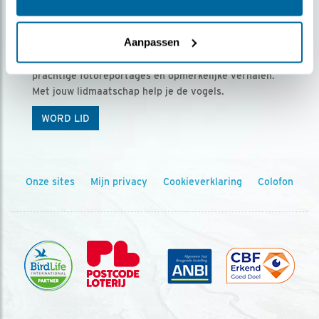
Ontvang 5 x Vogels voor € 36,00 per jaar
Aanpassen
Vogels is het tijdschrift voor onze leden, met
prachtige fotoreportages en opmerkelijke verhalen.
Met jouw lidmaatschap help je de vogels.
WORD LID
Onze sites
Mijn privacy
Cookieverklaring
Colofon