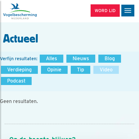
WORD LID
Men
Actueel
Alles
Nieuws
Blog
Verfijn resultaten:
Verdieping
Opinie
Tip
Video
Podcast
Geen resultaten.