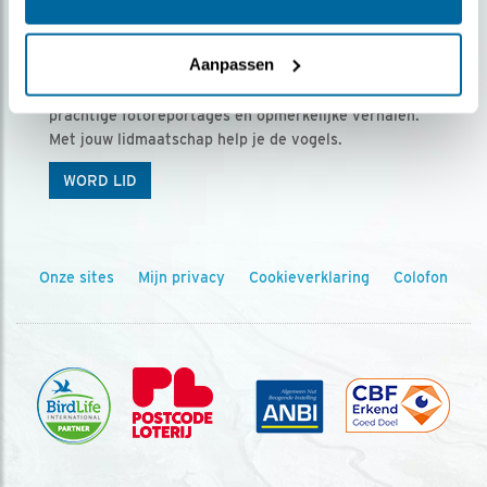
Ontvang 5 x Vogels voor € 36,00 per jaar
Aanpassen
Vogels is het tijdschrift voor onze leden, met
prachtige fotoreportages en opmerkelijke verhalen.
Met jouw lidmaatschap help je de vogels.
WORD LID
Onze sites
Mijn privacy
Cookieverklaring
Colofon