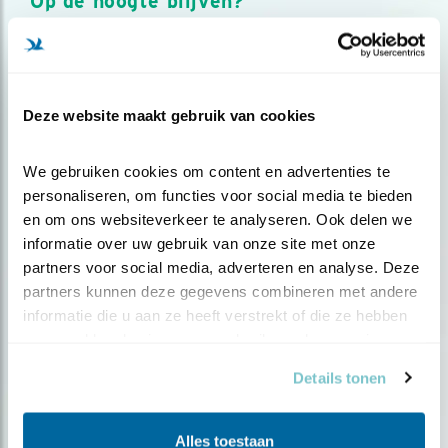
Op de hoogte blijven?
Meld je aan en ontvang nieuws, inspiratie, acties en tips
over vogels en activiteiten van Vogelbescherming.
AANMELDEN VOGELNIEUWS
Deze website maakt gebruik van cookies
Volg ons via social media
We gebruiken cookies om content en advertenties te 
personaliseren, om functies voor social media te bieden 
en om ons websiteverkeer te analyseren. Ook delen we 
informatie over uw gebruik van onze site met onze 
partners voor social media, adverteren en analyse. Deze 
partners kunnen deze gegevens combineren met andere 
informatie die u aan ze heeft verstrekt of die ze hebben 
verzameld op basis van uw gebruik van hun services.
Details tonen
Alles toestaan