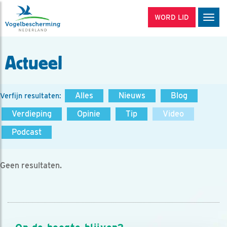
WORD LID
Men
Actueel
Alles
Nieuws
Blog
Verfijn resultaten:
Verdieping
Opinie
Tip
Video
Podcast
Geen resultaten.