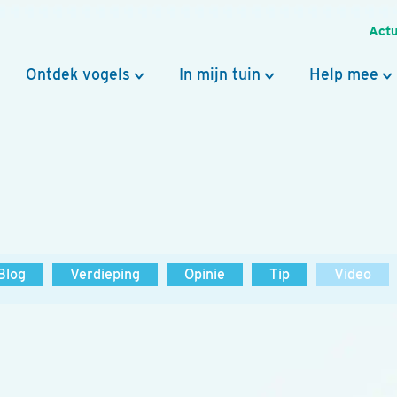
Actu
Ontdek vogels
In mijn tuin
Help mee
Blog
Verdieping
Opinie
Tip
Video