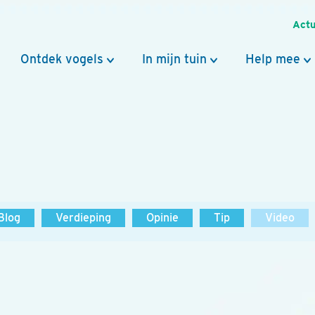
Actu
Ontdek vogels
In mijn tuin
Help mee
Blog
Verdieping
Opinie
Tip
Video