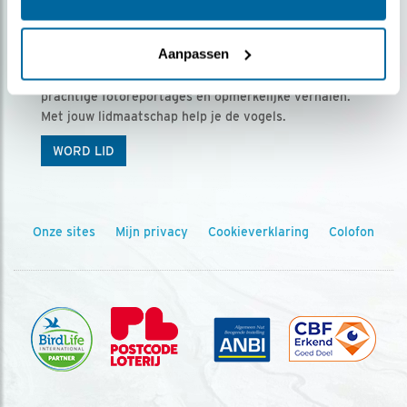
Ontvang 5 x Vogels voor € 36,00 per jaar
Aanpassen
Vogels is het tijdschrift voor onze leden, met
prachtige fotoreportages en opmerkelijke verhalen.
Met jouw lidmaatschap help je de vogels.
WORD LID
Onze sites
Mijn privacy
Cookieverklaring
Colofon