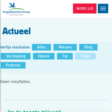
WORD LID
Men
Actueel
Alles
Nieuws
Blog
Verfijn resultaten:
Verdieping
Opinie
Tip
Video
Podcast
Geen resultaten.