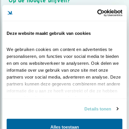
Op de hoogte blijven?
Meld je aan en ontvang nieuws, inspiratie, acties en tips
over vogels en activiteiten van Vogelbescherming.
AANMELDEN VOGELNIEUWS
Deze website maakt gebruik van cookies
Volg ons via social media
We gebruiken cookies om content en advertenties te 
personaliseren, om functies voor social media te bieden 
en om ons websiteverkeer te analyseren. Ook delen we 
informatie over uw gebruik van onze site met onze 
partners voor social media, adverteren en analyse. Deze 
partners kunnen deze gegevens combineren met andere 
informatie die u aan ze heeft verstrekt of die ze hebben 
verzameld op basis van uw gebruik van hun services.
Details tonen
Alles toestaan