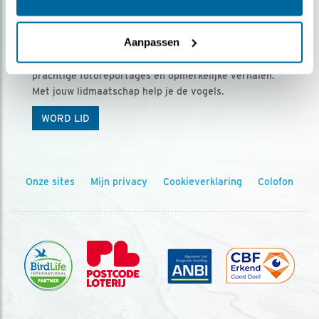
Ontvang 5 x Vogels voor € 36,00 per jaar
Aanpassen
Vogels is het tijdschrift voor onze leden, met
prachtige fotoreportages en opmerkelijke verhalen.
Met jouw lidmaatschap help je de vogels.
WORD LID
Onze sites
Mijn privacy
Cookieverklaring
Colofon