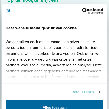
Op de hoogte blijven?
Meld je aan en ontvang nieuws, inspiratie, acties en tips
over vogels en activiteiten van Vogelbescherming.
AANMELDEN VOGELNIEUWS
Deze website maakt gebruik van cookies
Volg ons via social media
We gebruiken cookies om content en advertenties te 
personaliseren, om functies voor social media te bieden 
en om ons websiteverkeer te analyseren. Ook delen we 
informatie over uw gebruik van onze site met onze 
partners voor social media, adverteren en analyse. Deze 
partners kunnen deze gegevens combineren met andere 
informatie die u aan ze heeft verstrekt of die ze hebben 
verzameld op basis van uw gebruik van hun services.
Details tonen
Alles toestaan