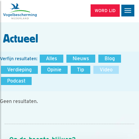
WORD LID
Men
Actueel
Alles
Nieuws
Blog
Verfijn resultaten:
Verdieping
Opinie
Tip
Video
Podcast
Geen resultaten.