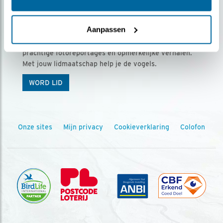
Ontvang 5 x Vogels voor € 36,00 per jaar
Aanpassen
Vogels is het tijdschrift voor onze leden, met
prachtige fotoreportages en opmerkelijke verhalen.
Met jouw lidmaatschap help je de vogels.
WORD LID
Onze sites
Mijn privacy
Cookieverklaring
Colofon