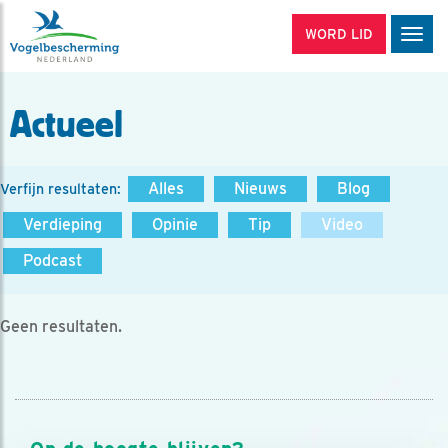
WORD LID
Men
Actueel
Alles
Nieuws
Blog
Verfijn resultaten:
Verdieping
Opinie
Tip
Video
Podcast
Geen resultaten.