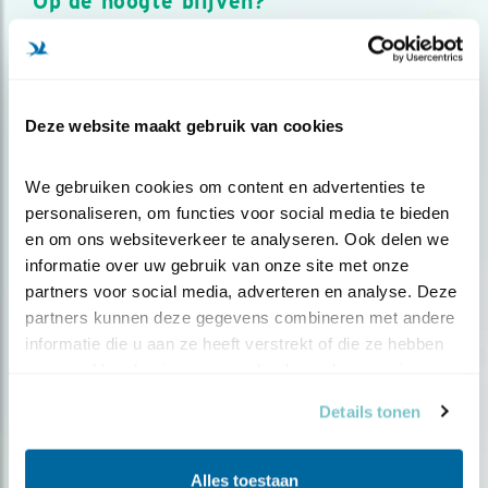
Op de hoogte blijven?
Meld je aan en ontvang nieuws, inspiratie, acties en tips
over vogels en activiteiten van Vogelbescherming.
AANMELDEN VOGELNIEUWS
Deze website maakt gebruik van cookies
Volg ons via social media
We gebruiken cookies om content en advertenties te 
personaliseren, om functies voor social media te bieden 
en om ons websiteverkeer te analyseren. Ook delen we 
informatie over uw gebruik van onze site met onze 
partners voor social media, adverteren en analyse. Deze 
partners kunnen deze gegevens combineren met andere 
informatie die u aan ze heeft verstrekt of die ze hebben 
verzameld op basis van uw gebruik van hun services.
Details tonen
Alles toestaan