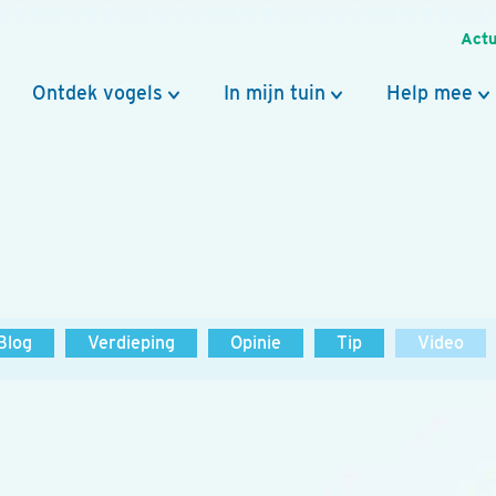
Actu
Ontdek vogels
In mijn tuin
Help mee
Blog
Verdieping
Opinie
Tip
Video