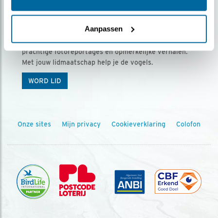
Ontvang 5 x Vogels voor € 36,00 per jaar
Aanpassen
Vogels is het tijdschrift voor onze leden, met
prachtige fotoreportages en opmerkelijke verhalen.
Met jouw lidmaatschap help je de vogels.
WORD LID
Onze sites
Mijn privacy
Cookieverklaring
Colofon