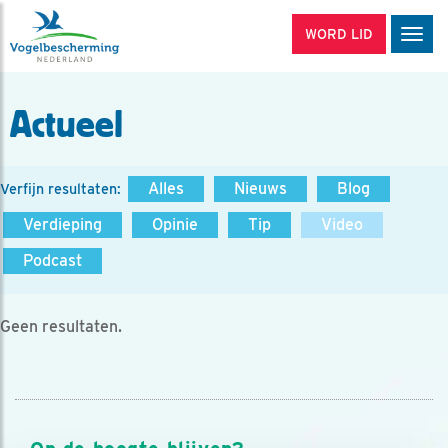
WORD LID
Men
Actueel
Alles
Nieuws
Blog
Verfijn resultaten:
Verdieping
Opinie
Tip
Video
Podcast
Geen resultaten.