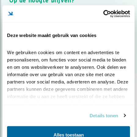
Op de hoogte blijven?
Meld je aan en ontvang nieuws, inspiratie, acties en tips
over vogels en activiteiten van Vogelbescherming.
AANMELDEN VOGELNIEUWS
Deze website maakt gebruik van cookies
Volg ons via social media
We gebruiken cookies om content en advertenties te 
personaliseren, om functies voor social media te bieden 
en om ons websiteverkeer te analyseren. Ook delen we 
informatie over uw gebruik van onze site met onze 
partners voor social media, adverteren en analyse. Deze 
partners kunnen deze gegevens combineren met andere 
informatie die u aan ze heeft verstrekt of die ze hebben 
verzameld op basis van uw gebruik van hun services.
Details tonen
Alles toestaan