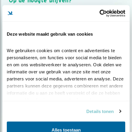
Op de hoogte blijven?
Meld je aan en ontvang nieuws, inspiratie, acties en tips
over vogels en activiteiten van Vogelbescherming.
AANMELDEN VOGELNIEUWS
Deze website maakt gebruik van cookies
Volg ons via social media
We gebruiken cookies om content en advertenties te 
personaliseren, om functies voor social media te bieden 
en om ons websiteverkeer te analyseren. Ook delen we 
informatie over uw gebruik van onze site met onze 
partners voor social media, adverteren en analyse. Deze 
partners kunnen deze gegevens combineren met andere 
informatie die u aan ze heeft verstrekt of die ze hebben 
verzameld op basis van uw gebruik van hun services.
Details tonen
Alles toestaan