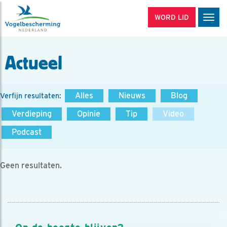
WORD LID
Men
Actueel
Alles
Nieuws
Blog
Verfijn resultaten:
Verdieping
Opinie
Tip
Video
Podcast
Geen resultaten.