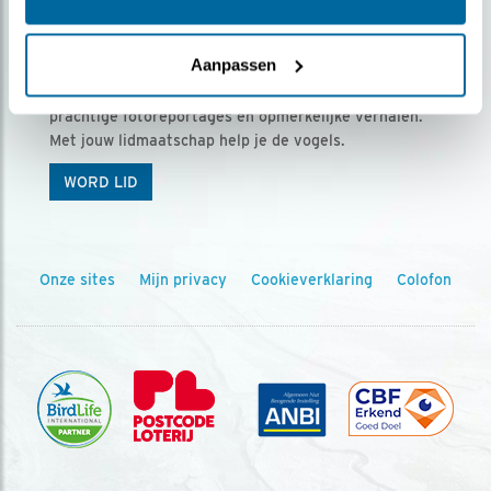
Ontvang 5 x Vogels voor € 36,00 per jaar
Aanpassen
Vogels is het tijdschrift voor onze leden, met
prachtige fotoreportages en opmerkelijke verhalen.
Met jouw lidmaatschap help je de vogels.
WORD LID
Onze sites
Mijn privacy
Cookieverklaring
Colofon