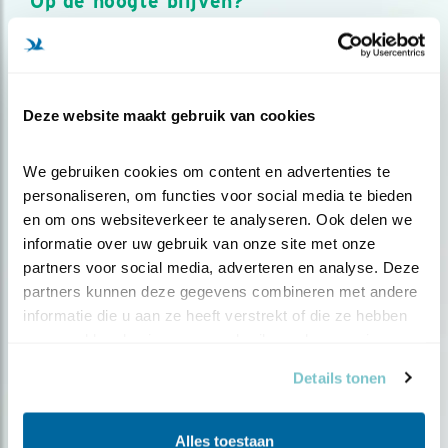
Op de hoogte blijven?
Meld je aan en ontvang nieuws, inspiratie, acties en tips
over vogels en activiteiten van Vogelbescherming.
AANMELDEN VOGELNIEUWS
Deze website maakt gebruik van cookies
Volg ons via social media
We gebruiken cookies om content en advertenties te 
personaliseren, om functies voor social media te bieden 
en om ons websiteverkeer te analyseren. Ook delen we 
informatie over uw gebruik van onze site met onze 
partners voor social media, adverteren en analyse. Deze 
partners kunnen deze gegevens combineren met andere 
informatie die u aan ze heeft verstrekt of die ze hebben 
verzameld op basis van uw gebruik van hun services.
Details tonen
Alles toestaan