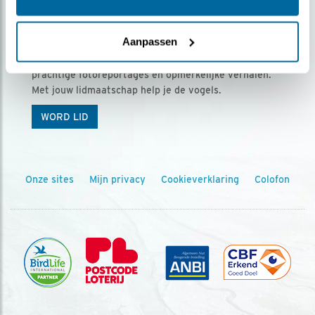
Ontvang 5 x Vogels voor € 36,00 per jaar
Aanpassen
Vogels is het tijdschrift voor onze leden, met
prachtige fotoreportages en opmerkelijke verhalen.
Met jouw lidmaatschap help je de vogels.
WORD LID
Onze sites
Mijn privacy
Cookieverklaring
Colofon