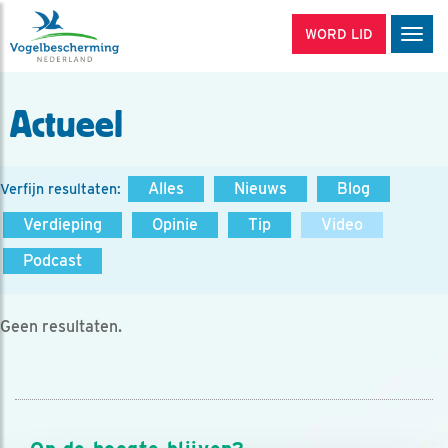
WORD LID
Men
Actueel
Alles
Nieuws
Blog
Verfijn resultaten:
Verdieping
Opinie
Tip
Video
Podcast
Geen resultaten.